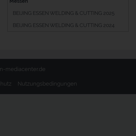
Messen
BEIJING ESSEN WELDING & CUTTING 2025
BEIJING ESSEN WELDING & CUTTING 2024
Cable Car World 2024
CUTTING WORLD 2025
DVS Congress + EXPO 2021
n-mediacenter.de
E-world 2026
hutz
Nutzungsbedingungen
E-world 2025
Equitana 2019
ESSEN MOTOR SHOW 2026
ESSEN MOTOR SHOW 2025
EURO DEFENCE EXPO 2026