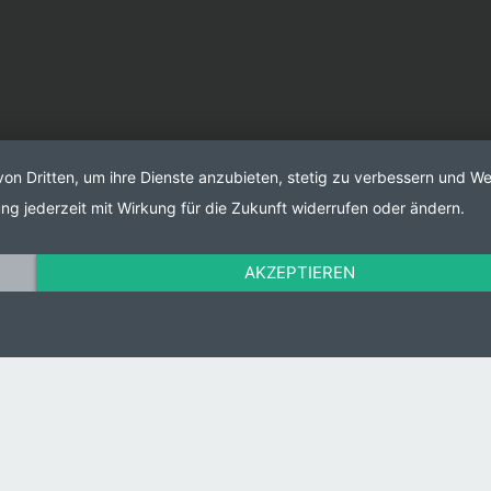
Fahrrad Essen 2026
Fahrrad Essen 2025
GLOW by dm 2022
Hortiflorexpo IPM Beijing 2026
von Dritten, um ihre Dienste anzubieten, stetig zu verbessern und 
ng jederzeit mit Wirkung für die Zukunft widerrufen oder ändern.
Hortiflorexpo IPM Beijing 2018
Hortiflorexpo IPM Shanghai 2025
AKZEPTIEREN
INDIA ESSEN WELDING & CUTTING 2024
INDIA ESSEN WELDING & CUTTING 2016
Internationale Briefmarken-Messe 2018
IPM ESSEN 2026
IPM ESSEN 2025